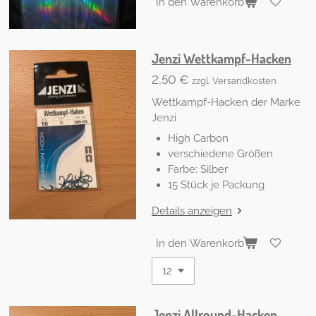
In den Warenkorb
Jenzi Wettkampf-Hacken
2,50 €
zzgl. Versandkosten
Wettkampf-Hacken der Marke
Jenzi
High Carbon
verschiedene Größen
Farbe: Silber
15 Stück je Packung
Details anzeigen
In den Warenkorb
Jenzi Allround-Hacken