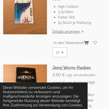
high Carbon
3 Größen
Farbe: Rot
15 Stück je Packung
Details anzeigen
In den Warenkorb
Jenzi Wurm-Hacken
2,50 €
zzgl. Versandkosten
Jenzi Wurm-Hacken High
Diese Website verwendet Cookies, um Ihr
Carboon
Nutzererlebnis zu verbessern und
verschiedene Größen
maßgeschneiderte Anzeigen anzuzeigen. Die
in 2 Farben verfügbar
fortgesetzte Nutzung dieser Website bestätigt
Ihre Zustimmung zur Verwendung von Cookies.
10 Stück je Packung