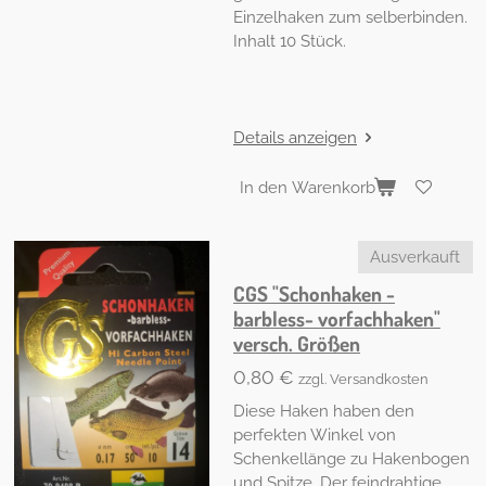
Einzelhaken zum selberbinden.
Inhalt 10 Stück.
Details anzeigen
In den Warenkorb
Ausverkauft
CGS "Schonhaken -
barbless- vorfachhaken"
versch. Größen
0,80 €
zzgl. Versandkosten
Diese Haken haben den
perfekten Winkel von
Schenkellänge zu Hakenbogen
und Spitze. Der feindrahtige