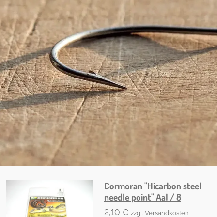
Cormoran "Hicarbon steel
needle point" Aal / 8
2,10 €
zzgl. Versandkosten