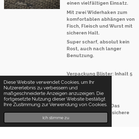
einen vielfältigen Einsatz.
Mit zwei Widerhaken zum
komfortablen abhängen von
Fisch, Fleisch und Wurst mit
sicheren Halt.
Super scharf, absolut kein
Rost, auch nach langer
Benutzung.
Verpackung Blister: Inhalt 5
Stück
Diese Website verwendet Cookies, um Ihr
Nutzererlebnis zu verbessern und
Länge: 18cm
maßgeschneiderte Anzeigen anzuzeigen. Die
fortgesetzte Nutzung dieser Website bestätigt
FISH MASTER
Ihre Zustimmung zur Verwendung von Cookies.
RÄUCHERHAKEN / Das
Original, ideal fürs sichere
Ich stimme zu
räuchern.
Details anzeigen