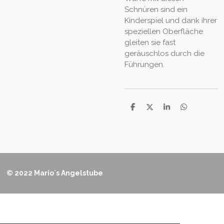
Schnüren sind ein
Kinderspiel und dank ihrer
speziellen Oberfläche
gleiten sie fast
geräuschlos durch die
Führungen.
T
T
T
T
e
e
e
e
i
i
i
i
l
l
l
l
e
e
e
e
n
n
n
n
© 2022 Mario´s Angelstube