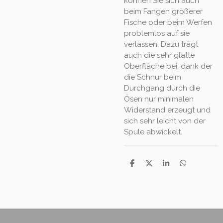
können Sie sich auch
beim Fangen größerer
Fische oder beim Werfen
problemlos auf sie
verlassen. Dazu trägt
auch die sehr glatte
Oberfläche bei, dank der
die Schnur beim
Durchgang durch die
Ösen nur minimalen
Widerstand erzeugt und
sich sehr leicht von der
Spule abwickelt.
T
T
T
T
e
e
e
e
i
i
i
i
l
l
l
l
e
e
e
e
n
n
n
n