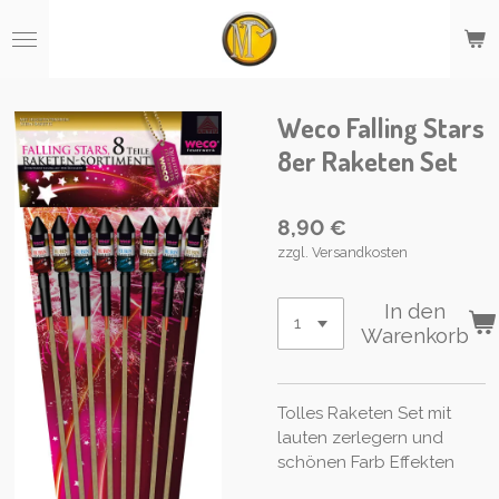
Zum
Hauptinhalt
springen
Weco Falling Stars
8er Raketen Set
8,90 €
zzgl. Versandkosten
In den
Warenkorb
Tolles Raketen Set mit
lauten zerlegern und
schönen Farb Effekten