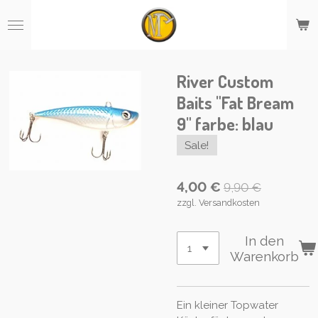
Zum
Hauptinhalt
springen
River Custom
Baits "Fat Bream
9" farbe: blau
Sale!
4,00 €
9,90 €
zzgl. Versandkosten
In den
Warenkorb
Ein kleiner Topwater