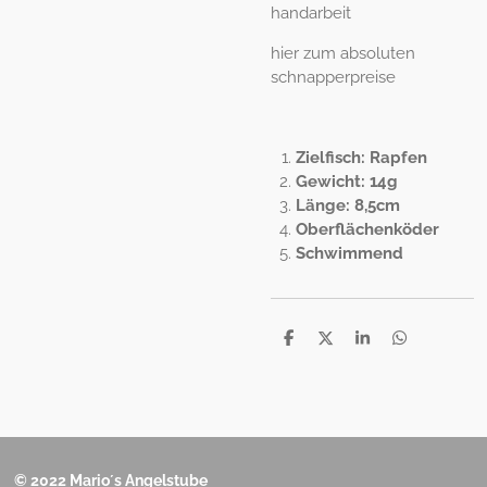
handarbeit
hier zum absoluten
schnapperpreise
Zielfisch: Rapfen
Gewicht: 14g
Länge: 8,5cm
Oberflächenköder
Schwimmend
T
T
T
T
e
e
e
e
i
i
i
i
l
l
l
l
e
e
e
e
n
n
n
n
© 2022 Mario´s Angelstube