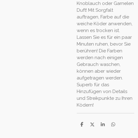
Knoblauch oder Garnelen
Duft! Mit Sorgfalt
auftragen, Farbe auf die
weiche Köder anwenden,
wenn es trocken ist.
Lassen Sie es für ein paar
Minuten ruhen, bevor Sie
berühren! Die Farben
werden nach einigen
Gebrauch waschen,
können aber wieder
aufgetragen werden.
Superb für das
Hinzufügen von Details
und Streikpunkte zu Ihren
Ködern!
T
T
T
T
e
e
e
e
i
i
i
i