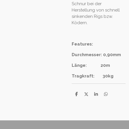
Schnur bei der
Herstellung von schnell
sinkenden Rigs bzw.
Ködern.
Features:
Durchmesser: 0,90mm
Länge: 20m
Tragkraft: 30kg
T
T
T
T
e
e
e
e
i
i
i
i
l
l
l
l
e
e
e
e
n
n
n
n