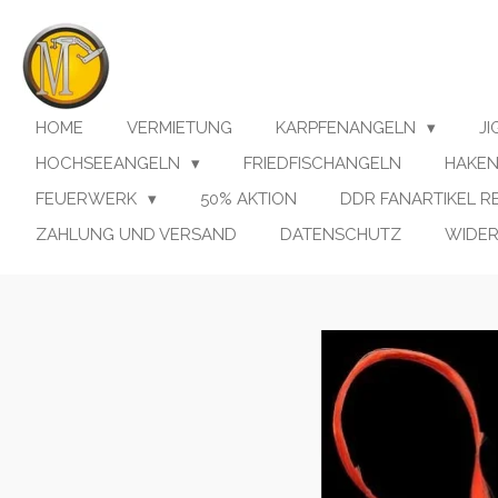
Zum
Hauptinhalt
springen
HOME
VERMIETUNG
KARPFENANGELN
J
HOCHSEEANGELN
FRIEDFISCHANGELN
HAKE
FEUERWERK
50% AKTION
DDR FANARTIKEL 
ZAHLUNG UND VERSAND
DATENSCHUTZ
WIDE