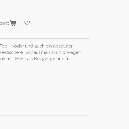
korb
 Top - Köder und auch ein absoluter
eresfischerei. Schaut man z.B. Norwegern
 Gummi - Makk als Beigänger und mit