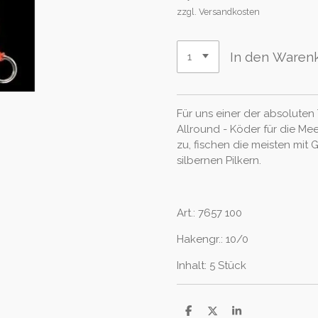
zzgl. Versandkosten
In den Waren
Für uns einer der absoluten
Allround - Köder für die Me
zu, fischen die meisten mit
silbernen Pilkern.
Art.: 7657 100
Hakengr.: 10/0
Inhalt: 5 Stück
T
T
T