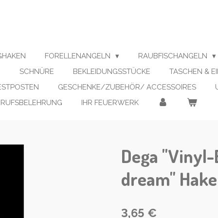
IGHAKEN
FORELLENANGELN
RAUBFISCHANGELN
N
SCHNÜRE
BEKLEIDUNGSSTÜCKE
TASCHEN & E
RESTPOSTEN
GESCHENKE/ZUBEHÖR/ ACCESSOIRES
RRUFSBELEHRUNG
IHR FEUERWERK
Dega "Vinyl
dream" Haken
3,65 €