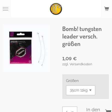
Zum
Hauptinhalt
springen
Bomb! tungsten
leader versch.
größen
1,09 €
zzgl. Versandkosten
Größen
In den