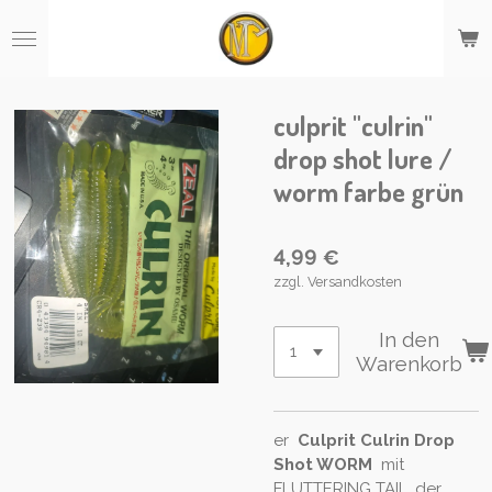
Zum
Hauptinhalt
springen
culprit "culrin"
drop shot lure /
worm farbe grün
4,99 €
zzgl. Versandkosten
In den
Warenkorb
er
Culprit Culrin Drop
Shot WORM
mit
FLUTTERING TAIL, der