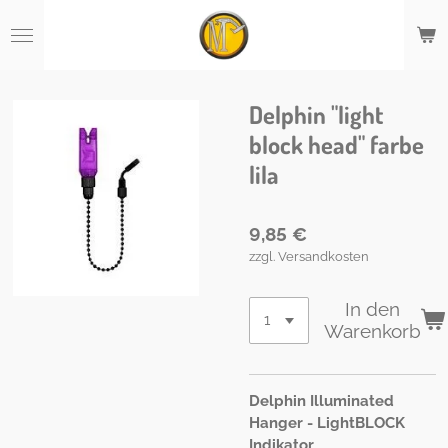
Zum
Hauptinhalt
springen
Delphin "light
block head" farbe
lila
9,85 €
zzgl. Versandkosten
In den
Warenkorb
Delphin Illuminated
Hanger -
LightBLOCK
Indikator