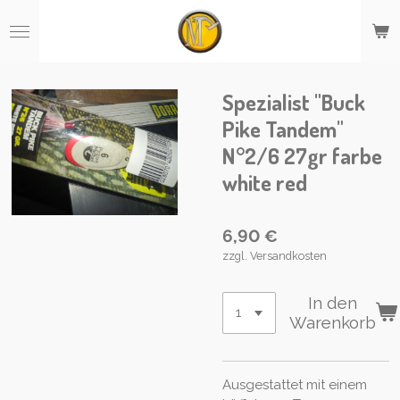
Zum
Hauptinhalt
springen
Spezialist "Buck
Pike Tandem"
N°2/6 27gr farbe
white red
6,90 €
zzgl. Versandkosten
In den
Warenkorb
Ausgestattet mit einem