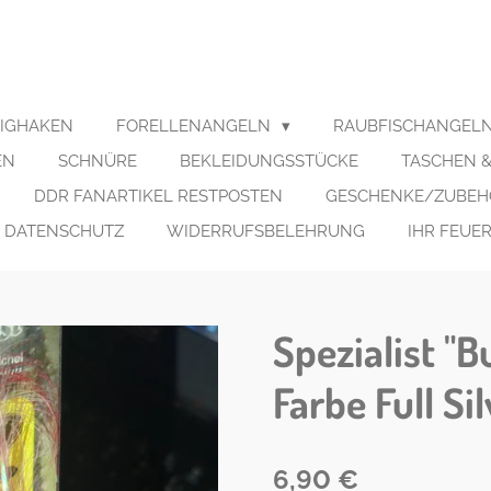
JIGHAKEN
FORELLENANGELN
RAUBFISCHANGEL
EN
SCHNÜRE
BEKLEIDUNGSSTÜCKE
TASCHEN &
DDR FANARTIKEL RESTPOSTEN
GESCHENKE/ZUBEHÖ
DATENSCHUTZ
WIDERRUFSBELEHRUNG
IHR FEUE
Spezialist "B
Farbe Full Si
6,90 €