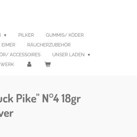
N
PILKER
GUMMIS/ KÖDER
 EIMER
RÄUCHERZUBEHÖR
R/ ACCESSOIRES
UNSER LADEN
RWERK
uck Pike" N°4 18gr
lver