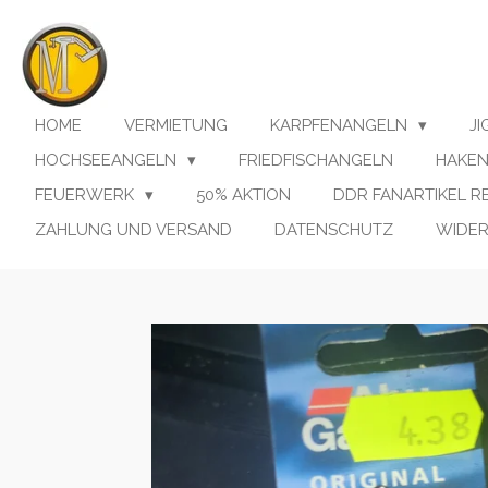
Zum
Hauptinhalt
springen
HOME
VERMIETUNG
KARPFENANGELN
J
HOCHSEEANGELN
FRIEDFISCHANGELN
HAKE
FEUERWERK
50% AKTION
DDR FANARTIKEL 
ZAHLUNG UND VERSAND
DATENSCHUTZ
WIDE