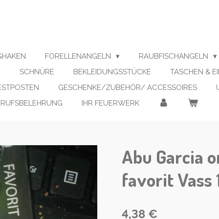
IGHAKEN
FORELLENANGELN
RAUBFISCHANGELN
N
SCHNÜRE
BEKLEIDUNGSSTÜCKE
TASCHEN & E
RESTPOSTEN
GESCHENKE/ZUBEHÖR/ ACCESSOIRES
RRUFSBELEHRUNG
IHR FEUERWERK
Abu Garcia or
favorit Vass
4,38 €