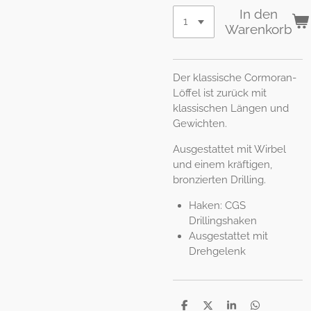
In den
Warenkorb
Der klassische Cormoran-
Löffel ist zurück mit
klassischen Längen und
Gewichten.
Ausgestattet mit Wirbel
und einem kräftigen,
bronzierten Drilling.
Haken: CGS
Drillingshaken
Ausgestattet mit
Drehgelenk
T
T
T
T