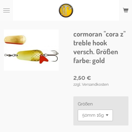
Zum
Hauptinhalt
springen
cormoran "cora z"
treble hook
versch. Größen
farbe: gold
2,50 €
zzgl. Versandkosten
Größen