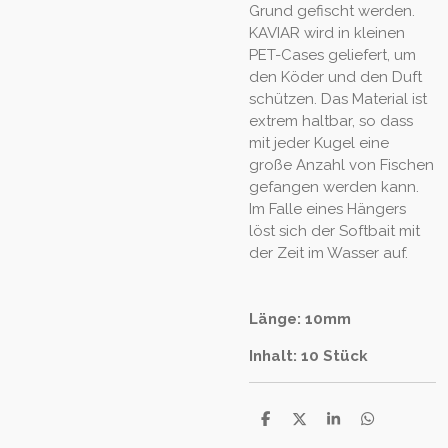
Grund gefischt werden.
KAVIAR wird in kleinen
PET-Cases geliefert, um
den Köder und den Duft
schützen. Das Material ist
extrem haltbar, so dass
mit jeder Kugel eine
große Anzahl von Fischen
gefangen werden kann.
Im Falle eines Hängers
löst sich der Softbait mit
der Zeit im Wasser auf.
Länge: 10mm
Inhalt: 10 Stück
T
T
T
T
e
e
e
e