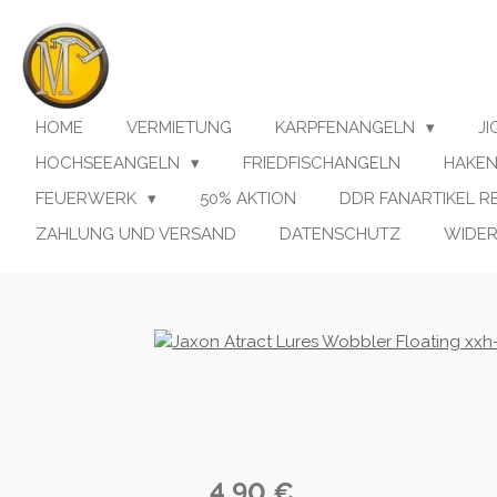
Zum
Hauptinhalt
springen
HOME
VERMIETUNG
KARPFENANGELN
J
HOCHSEEANGELN
FRIEDFISCHANGELN
HAKE
FEUERWERK
50% AKTION
DDR FANARTIKEL 
ZAHLUNG UND VERSAND
DATENSCHUTZ
WIDE
4,90 €