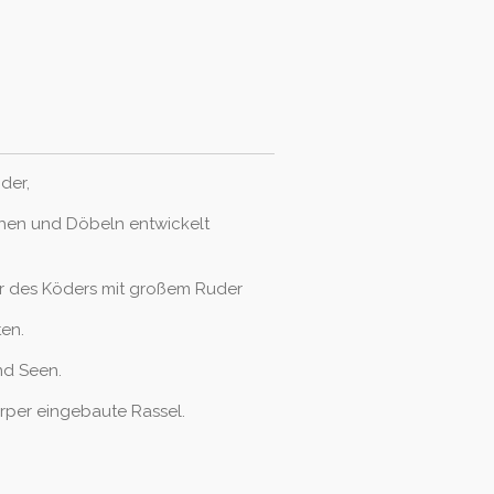
öder,
chen und Döbeln entwickelt
r des Köders mit großem Ruder
ten.
nd Seen.
rper eingebaute Rassel.