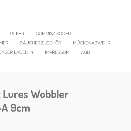
PILKER
GUMMIS/ KÖDER
IMER
RÄUCHERZUBEHÖR
MÜCKENABWEHR
UNSER LADEN
IMPRESSUM
AGB
t Lures Wobbler
h-A 9cm
)