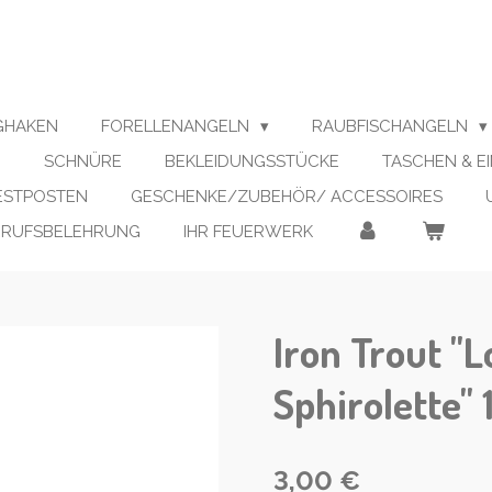
IGHAKEN
FORELLENANGELN
RAUBFISCHANGELN
N
SCHNÜRE
BEKLEIDUNGSSTÜCKE
TASCHEN & E
RESTPOSTEN
GESCHENKE/ZUBEHÖR/ ACCESSOIRES
RRUFSBELEHRUNG
IHR FEUERWERK
Iron Trout "
Sphirolette" 
3,00 €