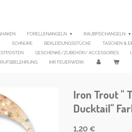
IGHAKEN
FORELLENANGELN
RAUBFISCHANGELN
N
SCHNÜRE
BEKLEIDUNGSSTÜCKE
TASCHEN & E
RESTPOSTEN
GESCHENKE/ZUBEHÖR/ ACCESSOIRES
RRUFSBELEHRUNG
IHR FEUERWERK
Iron Trout " 
Ducktail" Fa
1,20 €