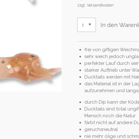
zzgl. Versandkosten
In den Waren
frei von giftigen Weich
sehr weich jedoch ungla
perfekter Lauf durch sei
starker Auftrieb unter Wa
Ducktails werden mit Ha
das Material ist in der La
aufzunehmen und lang
durch Dip kann der Köde
Ducktails sind total ungi
Mensch noch die Natur
färbt nicht auf andere D
geruchsneutral
nie mehr ölige und schmi