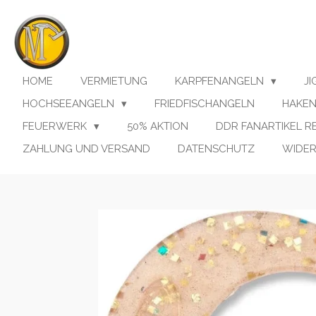
Zum
Hauptinhalt
springen
HOME
VERMIETUNG
KARPFENANGELN
J
HOCHSEEANGELN
FRIEDFISCHANGELN
HAKE
FEUERWERK
50% AKTION
DDR FANARTIKEL 
ZAHLUNG UND VERSAND
DATENSCHUTZ
WIDE