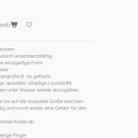
korb
machern
ublich widerstandsfähig
ne einzigartige Form
sser
kengröße 6 -10 gefischt
ge, spezielle, ölhaltige Lockstoffe
sam
unter Wasser wieder abzugeben
r bis auf die doppelte Größe wachsen
ftig und somit weder eine Gefahr für den
ucktail Köder ab
erige Finger