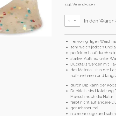
zzgl. Versandkosten
In den Waren
frei von giftigen Weich
sehr weich jedoch ungla
perfekter Lauf durch sei
starker Auftrieb unter Wa
Ducktails werden mit Ha
das Material ist in der La
aufzunehmen und lang
durch Dip kann der Köde
Ducktails sind total ungi
Mensch noch die Natur
färbt nicht auf andere D
geruchsneutral
nie mehr ölige und schmi