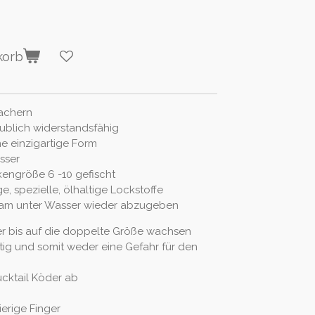
korb
machern
ublich widerstandsfähig
ne einzigartige Form
sser
kengröße 6 -10 gefischt
ge, spezielle, ölhaltige Lockstoffe
sam
unter Wasser wieder abzugeben
r bis auf die doppelte Größe wachsen
ftig und somit weder eine Gefahr für den
ucktail Köder ab
erige Finger