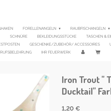
IGHAKEN
FORELLENANGELN
RAUBFISCHANGELN
N
SCHNÜRE
BEKLEIDUNGSSTÜCKE
TASCHEN & E
RESTPOSTEN
GESCHENKE/ZUBEHÖR/ ACCESSOIRES
RRUFSBELEHRUNG
IHR FEUERWERK
Iron Trout " 
Ducktail" Fa
1,20 €