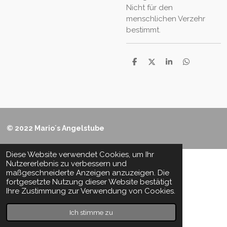
Nicht für den
menschlichen Verzehr
bestimmt.
T
T
T
T
e
e
e
e
i
i
i
i
l
l
l
l
e
e
e
e
n
n
n
n
© 2022 Mario´s Angelstube
Diese Website verwendet Cookies, um Ihr
Nutzererlebnis zu verbessern und
maßgeschneiderte Anzeigen anzuzeigen. Die
fortgesetzte Nutzung dieser Website bestätigt
Ihre Zustimmung zur Verwendung von Cookies.
Ich stimme zu