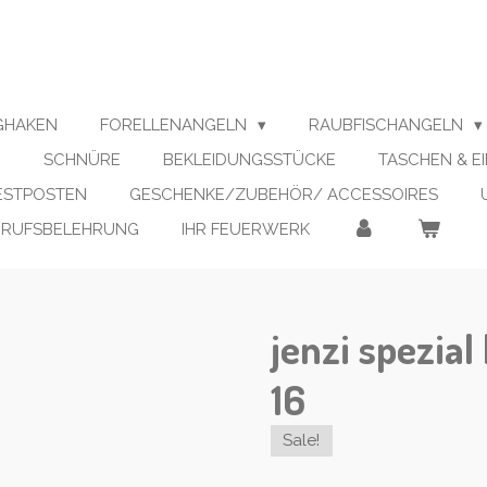
IGHAKEN
FORELLENANGELN
RAUBFISCHANGELN
N
SCHNÜRE
BEKLEIDUNGSSTÜCKE
TASCHEN & E
RESTPOSTEN
GESCHENKE/ZUBEHÖR/ ACCESSOIRES
RRUFSBELEHRUNG
IHR FEUERWERK
jenzi spezia
16
Sale!