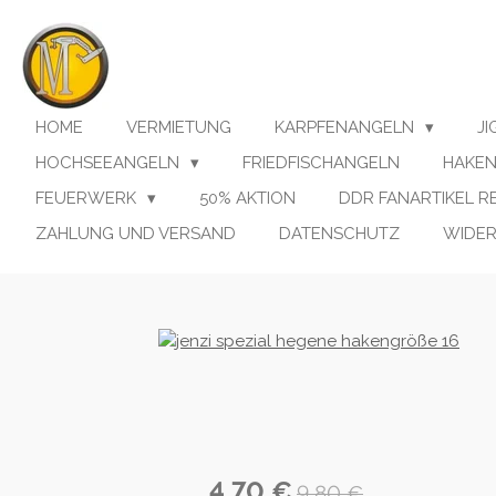
Zum
Hauptinhalt
springen
HOME
VERMIETUNG
KARPFENANGELN
J
HOCHSEEANGELN
FRIEDFISCHANGELN
HAKE
FEUERWERK
50% AKTION
DDR FANARTIKEL 
ZAHLUNG UND VERSAND
DATENSCHUTZ
WIDE
4,70 €
9,80 €