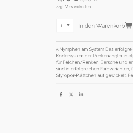
zzgl. Versandkosten
In den Warenkorb
5 Nymphen am System Das erfolgrei
Ködersystem der Renkenangler in al
für Felchen/Renken, Barsche und a
sind in erfolgreichen Farbvarianten; f
Styropor-Plättchen auf gewickelt. Fe
T
T
T
e
e
e
i
i
i
l
l
l
e
e
e
n
n
n