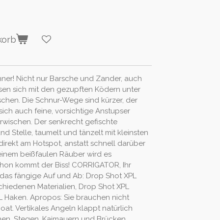
korb
enner! Nicht nur Barsche und Zander, auch
en sich mit den gezupften Ködern unter
chen. Die Schnur-Wege sind kürzer, der
 sich auch feine, vorsichtige Anstupser
erwischen. Der senkrecht gefischte
und Stelle, taumelt und tänzelt mit kleinsten
irekt am Hotspot, anstatt schnell darüber
einem beißfaulen Räuber wird es
hon kommt der Biss! CORRIGATOR, Ihr
ür das fängige Auf und Ab: Drop Shot XPL
chiedenen Materialien, Drop Shot XPL
 Haken. Apropos: Sie brauchen nicht
at. Vertikales Angeln klappt natürlich
hen, Stegen, Kaimauern und Brücken