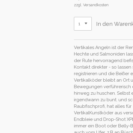
zzgl. Versandkosten
In den Waren
Vertikales Angeln ist der R
Hechte und Salmoniden lass
der Rute hervorragend befis
Kontakt direkter - so lassen
registrieren und die Beißer 
Vertikalköder bleibt an Ort 
Bewegungen verführerisch d
hinweg zu huschen. Selbst 
irgendwann zu bunt. und sc
Raubfischprofi, hat alles f
VertikalKunstköder aus vers
Endbleie und Drop-Shot XPL
immer ein Boot oder Belly-Bo
auch vom Ufer, z.B an Büsc