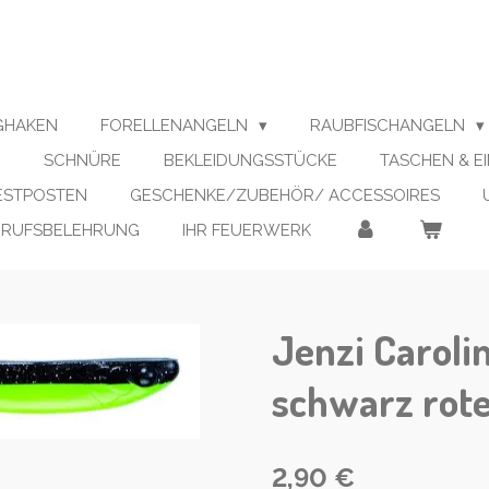
IGHAKEN
FORELLENANGELN
RAUBFISCHANGELN
N
SCHNÜRE
BEKLEIDUNGSSTÜCKE
TASCHEN & E
RESTPOSTEN
GESCHENKE/ZUBEHÖR/ ACCESSOIRES
RRUFSBELEHRUNG
IHR FEUERWERK
Jenzi Caroli
schwarz rot
2,90 €